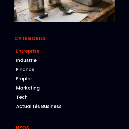
ind
av
re
CATÉGORIES
Entreprise
Industrie
Finance
Emploi
Marketing
Tech
Actualités Business
INFOS