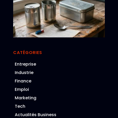
to
du
quo
les
use
ind
av
re
is
CATÉGORIES
Entreprise
really
Industrie
Finance
large
Emploi
Marketing
Tech
Actualités Business