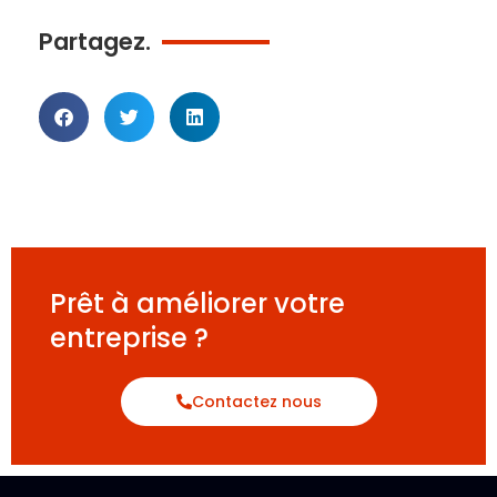
likely
Partagez.
the
firstly
Prêt à améliorer votre
to
entreprise ?
Contactez nous
earn