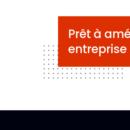
Prêt à amé
entreprise