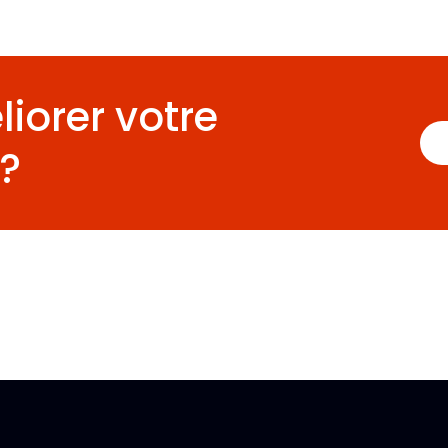
liorer votre
 ?