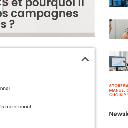
S et pourquoi il
 les campagnes
s ?
STORE B
onnel
MANUEL 
CHOISIR 
dès maintenant
Newsle