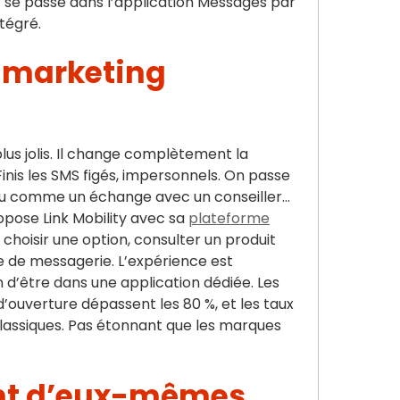
Tout se passe dans l’application Messages par
ntégré.
e marketing
us jolis. Il change complètement la
inis les SMS figés, impersonnels. On passe
peu comme un échange avec un conseiller…
opose Link Mobility avec sa
plateforme
r, choisir une option, consulter un produit
ce de messagerie. L’expérience est
on d’être dans une application dédiée. Les
 d’ouverture dépassent les 80 %, et les taux
lassiques. Pas étonnant que les marques
ent d’eux-mêmes