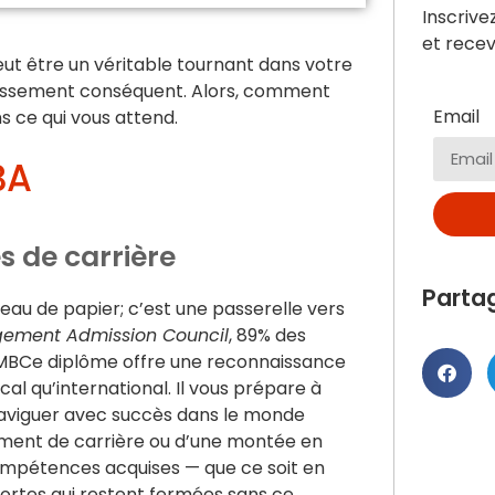
Inscrive
et recev
peut être un véritable tournant dans votre
estissement conséquent. Alors, comment
Email
s ce qui vous attend.
BA
s de carrière
Parta
au de papier; c’est une passerelle vers
ement Admission Council
, 89% des
 MBCe diplôme offre une reconnaissance
cal qu’international. Il vous prépare à
naviguer avec succès dans le monde
ment de carrière ou d’une montée en
 compétences acquises — que ce soit en
portes qui restent fermées sans ce