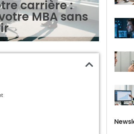
re carrière :
votre MBA sans
ir
nt
Newsle