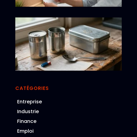
Ob
mé
du
quo
les
ind
av
re
CATÉGORIES
Entreprise
Industrie
Finance
Emploi