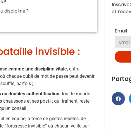
s ?
Inscrive
u discipline ?
et recev
Email
aille invisible :
ose comme une discipline vitale
, entre
à où chaque oubli de mot de passe peut devenir
Parta
ouffle, parfois ;
s ou doubles authentification,
tout le monde
s chaussons et ses post-it qui traînent, reste
qu’un conseil ;
ruit en équipe, à force de gestes répétés, de
tte “forteresse invisible” où chacun veille sur