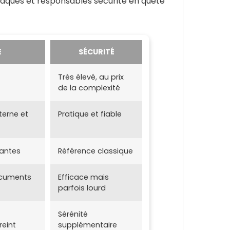
oïaques et responsables sécurité en quête
E
SÉCURITÉ
Très élevé, au prix
de la complexité
terne et
Pratique et fiable
tantes
Référence classique
ocuments
Efficace mais
parfois lourd
Sérénité
reint
supplémentaire