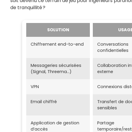
soit devenu ce terrain de jeu pour ingénieurs paran
de tranquillité ?
SOLUTION
USAG
Chiffrement end-to-end
Conversations
confidentielles
Messageries sécurisées
Collaboration in
(Signal, Threema…)
externe
VPN
Connexions dis
Email chiffré
Transfert de d
sensibles
Application de gestion
Partage
d’accès
temporaire/rest